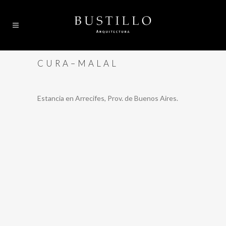
C U R A – M A L A L
Estancia en Arrecifes, Prov. de Buenos Aires.